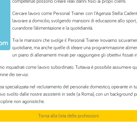
competenze possono creare reali danni fisici ai propri clienti.
Cercare lavoro come Personal Trainer con l’Agenzia Stella Caden
lavorare a domicilio, svolgendo mansioni di educazione allo sport, por
curandone l’alimentazione e la quotidianità.
Tra le mansioni che svolge il Personal Trainer troviamo sicuramente 
quotidiane, ma anche quelle di ideare una programmazione alimentar
un piano di allenamenti mirati per raggiungere gli obiettivi fissati i
sono inquadrati come lavoro subordinato. Tuttavia è possibile assumere ques
mine dei servizi.
nzia specializzata nel reclutamento del personale domestico, operante in t
itivo svolto dalle nostre assistenti in sede (a Roma), con un background 
cipline non agonistiche.
Torna alla lista delle professioni