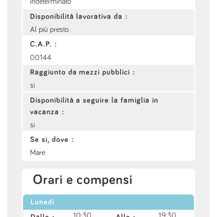
indeterminato
Disponibilità lavorativa da :
Al più presto
C.A.P. :
00144
Raggiunto da mezzi pubblici :
si
Disponibilità a seguire la famiglia in
vacanza :
si
Se si, dove :
Mare
Orari e compensi
Lunedì
10:30
19:30
Dalle :
Alle :