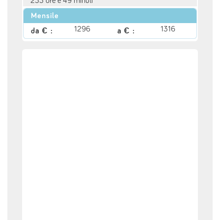
233 ore e 49 minuti
Mensile
1296
1316
da € :
a € :