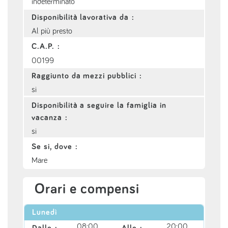
indeterminato
Disponibilità lavorativa da :
Al più presto
C.A.P. :
00199
Raggiunto da mezzi pubblici :
si
Disponibilità a seguire la famiglia in
vacanza :
si
Se si, dove :
Mare
Orari e compensi
Lunedì
08:00
20:00
Dalle :
Alle :